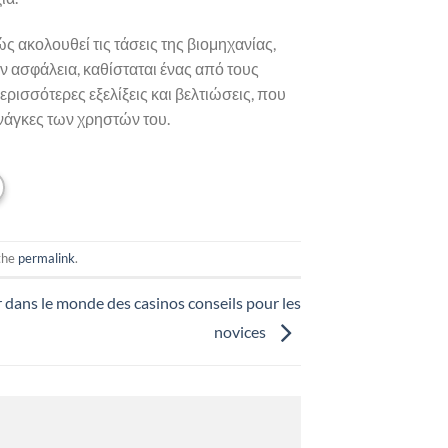
ς ακολουθεί τις τάσεις της βιομηχανίας,
ν ασφάλεια, καθίσταται ένας από τους
ισσότερες εξελίξεις και βελτιώσεις, που
ανάγκες των χρηστών του.
the
permalink
.
dans le monde des casinos conseils pour les
novices