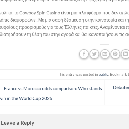
ολικά, το Cowboy Spin Casino είναι μια πλατφόρμα που δεν απλώ
ά τις διαμορφώνει. Με μια σαφή δέσμευση στην καινοτομία και τη
υφαίους προορισμούς για τους Έλληνες παίκτες. Αναμένονται περ
διατηρήσουν τη θέση του στην αγορά και θα ικανοποιήσουν τις 
This entry was posted in
public
. Bookmark 
Débuter 
France vs Morocco odds comparison: Who stands
win in the World Cup 2026
Leave a Reply