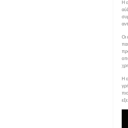
Η α
αύξ
συμ
αντ
Οι 
παι
προ
οπ
χρ
Η α
γρή
πιο
εξε