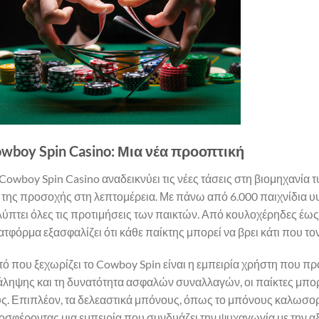
wboy Spin Casino: Μια νέα προοπτική
Cowboy Spin Casino αναδεικνύει τις νέες τάσεις στη βιομηχανία
 της προσοχής στη λεπτομέρεια. Με πάνω από 6.000 παιχνίδια υ
ύπτει όλες τις προτιμήσεις των παικτών. Από κουλοχέρηδες έως επ
τφόρμα εξασφαλίζει ότι κάθε παίκτης μπορεί να βρει κάτι που τον
ό που ξεχωρίζει το Cowboy Spin είναι η εμπειρία χρήστη που π
άληψης και τη δυνατότητα ασφαλών συναλλαγών, οι παίκτες μπ
υς. Επιπλέον, τα δελεαστικά μπόνους, όπως το μπόνους καλωσο
σφέροντας μια εμπειρία που συνδυάζει την ψυχαγωγία με την αξ