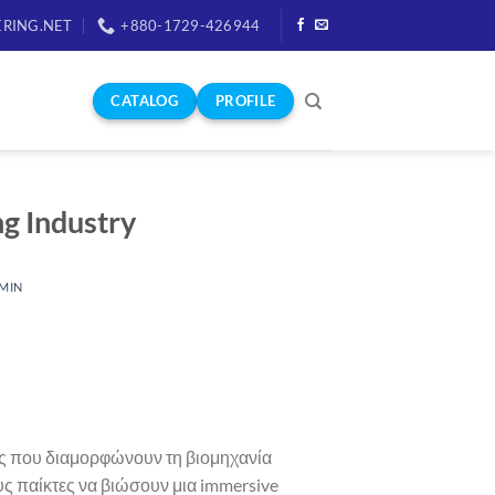
RING.NET
+880-1729-426944
CATALOG
PROFILE
g Industry
MIN
εις που διαμορφώνουν τη βιομηχανία
υς παίκτες να βιώσουν μια immersive