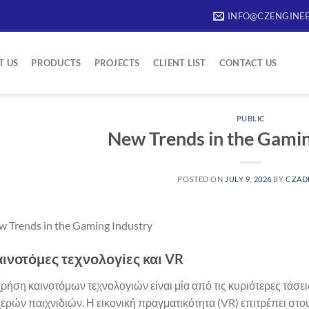
INFO@CZENGINEE
T US
PRODUCTS
PROJECTS
CLIENT LIST
CONTACT US
PUBLIC
New Trends in the Gamin
POSTED ON
JULY 9, 2026
BY
CZAD
 Trends in the Gaming Industry
ινοτόμες τεχνολογίες και VR
ρήση καινοτόμων τεχνολογιών είναι μία από τις κυριότερες τάσ
ερών παιχνιδιών. Η εικονική πραγματικότητα (VR) επιτρέπει στο