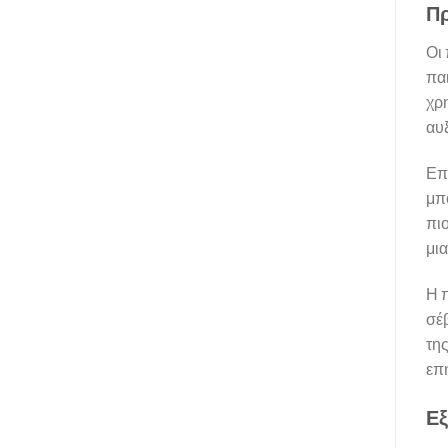
Πρ
Οι
παι
χρη
αυξ
Επι
μπ
πιο
μια
Η π
σέβ
της
επη
Εξ