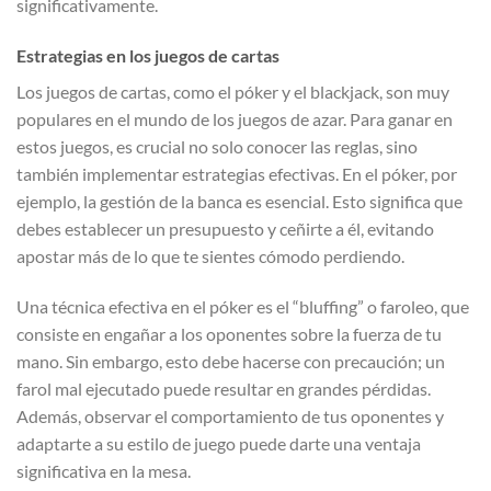
significativamente.
Estrategias en los juegos de cartas
Los juegos de cartas, como el póker y el blackjack, son muy
populares en el mundo de los juegos de azar. Para ganar en
estos juegos, es crucial no solo conocer las reglas, sino
también implementar estrategias efectivas. En el póker, por
ejemplo, la gestión de la banca es esencial. Esto significa que
debes establecer un presupuesto y ceñirte a él, evitando
apostar más de lo que te sientes cómodo perdiendo.
Una técnica efectiva en el póker es el “bluffing” o faroleo, que
consiste en engañar a los oponentes sobre la fuerza de tu
mano. Sin embargo, esto debe hacerse con precaución; un
farol mal ejecutado puede resultar en grandes pérdidas.
Además, observar el comportamiento de tus oponentes y
adaptarte a su estilo de juego puede darte una ventaja
significativa en la mesa.