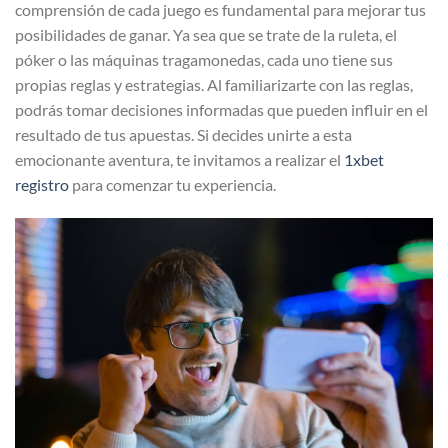
comprensión de cada juego es fundamental para mejorar tus
posibilidades de ganar. Ya sea que se trate de la ruleta, el
póker o las máquinas tragamonedas, cada uno tiene sus
propias reglas y estrategias. Al familiarizarte con las reglas,
podrás tomar decisiones informadas que pueden influir en el
resultado de tus apuestas. Si decides unirte a esta
emocionante aventura, te invitamos a realizar el
1xbet
registro
para comenzar tu experiencia.