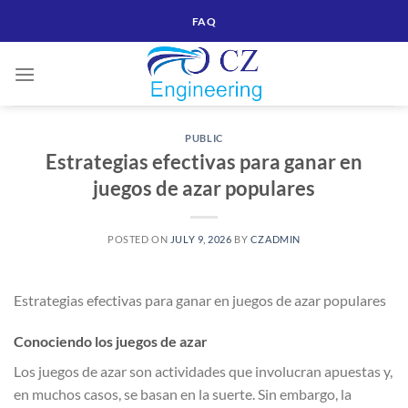
Skip
FAQ
to
content
PUBLIC
Estrategias efectivas para ganar en
juegos de azar populares
POSTED ON
JULY 9, 2026
BY
CZADMIN
Estrategias efectivas para ganar en juegos de azar populares
Conociendo los juegos de azar
Los juegos de azar son actividades que involucran apuestas y,
en muchos casos, se basan en la suerte. Sin embargo, la