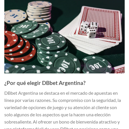
¿Por qué elegir DBbet Argentina?
DBbet Argentina se destaca en el mercado de apuestas en
línea por varias razones. Su compromiso con la seguridad, la
variedad de opciones de juego y su atención al cliente son
solo algunos de los aspectos que la hacen una elección
sobresaliente. Al ofrecer un bono de bienvenida atractivo y
una plataforma fácil de usar, DBbet se posiciona como una