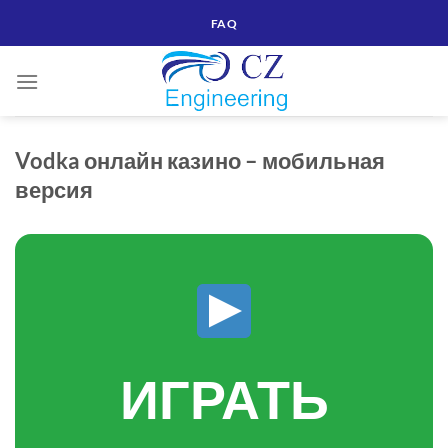
Skip
FAQ
to
content
Vodka онлайн казино – мобильная
версия
ИГРАТЬ