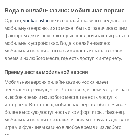
Вода в онлайн-казино: мобильная версия
Однако,
vodka casino
не все онлайн-казино предлагают
мобильную версию, и это может быть ограничивающим
фактором для игроков, которые предпочитают играть на
мобильных устройствах. Вода в онлайн-казино:
мобильная версия – это возможность играть в любое
время и из любого места, где есть доступ к интернету.
Преимущества мобильной версии
Мобильная версия онлайн-казино vodka имеет
несколько преимуществ. Во-первых, игроки могут играть
в любое время и из любого места, где есть доступ к
интернету. Во-вторых, мобильная версия обеспечивает
более высокую доступность и комфорт игры. Наконец,
мобильная версия позволяет игрокам получать доступ к
играм и функциям казино в любое время и из любого
места.