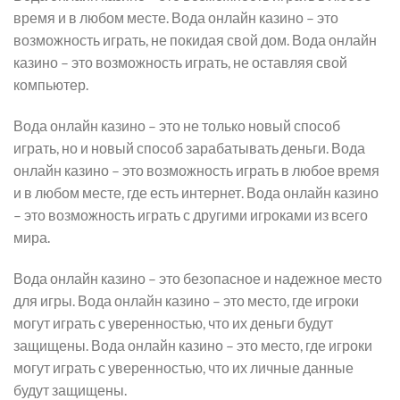
время и в любом месте. Вода онлайн казино – это
возможность играть, не покидая свой дом. Вода онлайн
казино – это возможность играть, не оставляя свой
компьютер.
Вода онлайн казино – это не только новый способ
играть, но и новый способ зарабатывать деньги. Вода
онлайн казино – это возможность играть в любое время
и в любом месте, где есть интернет. Вода онлайн казино
– это возможность играть с другими игроками из всего
мира.
Вода онлайн казино – это безопасное и надежное место
для игры. Вода онлайн казино – это место, где игроки
могут играть с уверенностью, что их деньги будут
защищены. Вода онлайн казино – это место, где игроки
могут играть с уверенностью, что их личные данные
будут защищены.