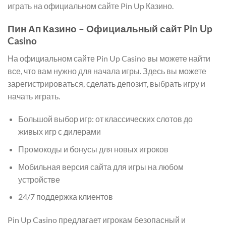
играть на официальном сайте Pin Up Казино.
Пин Ап Казино – Официальный сайт Pin Up
Casino
На официальном сайте Pin Up Casino вы можете найти
все, что вам нужно для начала игры. Здесь вы можете
зарегистрироваться, сделать депозит, выбрать игру и
начать играть.
Большой выбор игр: от классических слотов до
живых игр с дилерами
Промокоды и бонусы для новых игроков
Мобильная версия сайта для игры на любом
устройстве
24/7 поддержка клиентов
Pin Up Casino предлагает игрокам безопасный и