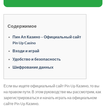
Содержимое
Пин Ап Казино – Официальный сайт
Pin Up Casino
Входи и играй
Удобство и безопасность
Шифрование данных
Если вы ищете официальный сайт Pin Up Казино, то вы
на правом пути. В этом руководстве мы рассмотрим, как
зарегистрироваться и начать играть на официальном
сайте Pin Up Казино.