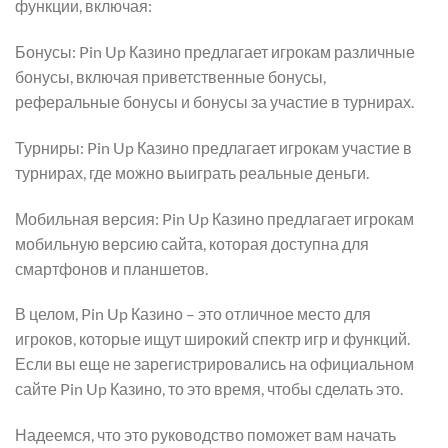
функции, включая:
Бонусы: Pin Up Казино предлагает игрокам различные
бонусы, включая приветственные бонусы,
реферальные бонусы и бонусы за участие в турнирах.
Турниры: Pin Up Казино предлагает игрокам участие в
турнирах, где можно выиграть реальные деньги.
Мобильная версия: Pin Up Казино предлагает игрокам
мобильную версию сайта, которая доступна для
смартфонов и планшетов.
В целом, Pin Up Казино – это отличное место для
игроков, которые ищут широкий спектр игр и функций.
Если вы еще не зарегистрировались на официальном
сайте Pin Up Казино, то это время, чтобы сделать это.
Надеемся, что это руководство поможет вам начать